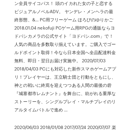
ン全員サイコパス！ 頭のイカれた女の子と恋する
ビジュアルノベルADV。 ヤンデレ・メンヘラの最
終形態、&… PC用フリーゲーム ほろびのゆりかご
2018.01.04 nekofuji PCゲーム用RPGの通販ならヨ
ドバシカメラの公式サイト「ヨドバシ.com」で！
人気の商品を多数取り揃えています。ご購入でゴー
ルドポイント取得！今なら日本全国へ全品配達料金
無料、即日・翌日お届け実施中。 2020/07/03
2018/04/03 PCにも対応した新作スマホゲームアプ
リ！プレイヤーは、王立騎士団と行動をともにし、
神との戦いに終焉を迎えつつある人間の最後の砦
『城塞都市レムナント』を舞台に、紡がれる重厚な
ストーリーを、シングルプレイ・マルチプレイのリ
アルタイムバトルで進め …
2020/06/03 2018/01/08 2017/07/24 2020/07/07 楽