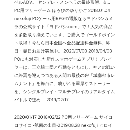
ベルADV。 ヤンデレ・メンヘラの最終形態、&…
PC用フリーゲーム ほろびのゆりかご 2018.01.04
nekofuji PCゲーム用RPGの通販ならヨドバシカメ
ラの公式サイト「ヨドバシ.com」で！人気の商品
を多数取り揃えています。ご購入でゴールドポイン
ト取得！今なら日本全国へ全品配達料金無料、即
日・翌日お届け実施中。 2020/07/03 2018/04/03
PCにも対応した新作スマホゲームアプリ！プレイ
ヤーは、王立騎士団と行動をともにし、神との戦い
に終焉を迎えつつある人間の最後の砦『城塞都市レ
ムナント』を舞台に、紡がれる重厚なストーリー
を、シングルプレイ・マルチプレイのリアルタイム
バトルで進め … 2019/02/17
2020/01/17 2018/02/22 PC用フリーゲーム サイコ
ロサイコ -第四の出目-2019.08.28 nekofuji ヒロイ