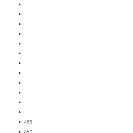
466
350