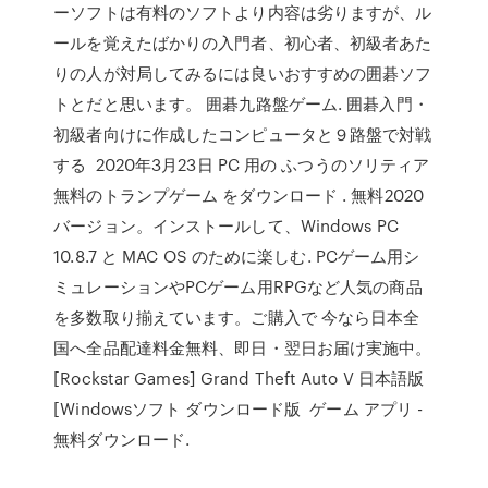
ーソフトは有料のソフトより内容は劣りますが、ル
ールを覚えたばかりの入門者、初心者、初級者あた
りの人が対局してみるには良いおすすめの囲碁ソフ
トとだと思います。 囲碁九路盤ゲーム. 囲碁入門・
初級者向けに作成したコンピュータと９路盤で対戦
する 2020年3月23日 PC 用の ふつうのソリティア
無料のトランプゲーム をダウンロード . 無料2020
バージョン。インストールして、Windows PC
10.8.7 と MAC OS のために楽しむ. PCゲーム用シ
ミュレーションやPCゲーム用RPGなど人気の商品
を多数取り揃えています。ご購入で 今なら日本全
国へ全品配達料金無料、即日・翌日お届け実施中。
[Rockstar Games] Grand Theft Auto V 日本語版
[Windowsソフト ダウンロード版 ゲーム アプリ -
無料ダウンロード.