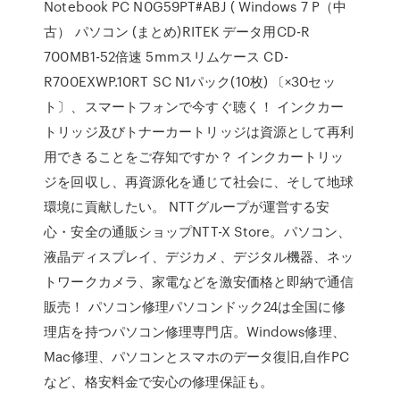
Notebook PC N0G59PT#ABJ ( Windows 7 P（中
古） パソコン (まとめ)RITEK データ用CD-R
700MB1-52倍速 5mmスリムケース CD-
R700EXWP.10RT SC N1パック(10枚) 〔×30セッ
ト〕、スマートフォンで今すぐ聴く！ インクカー
トリッジ及びトナーカートリッジは資源として再利
用できることをご存知ですか？ インクカートリッ
ジを回収し、再資源化を通じて社会に、そして地球
環境に貢献したい。 NTTグループが運営する安
心・安全の通販ショップNTT-X Store。パソコン、
液晶ディスプレイ、デジカメ、デジタル機器、ネッ
トワークカメラ、家電などを激安価格と即納で通信
販売！ パソコン修理パソコンドック24は全国に修
理店を持つパソコン修理専門店。Windows修理、
Mac修理、パソコンとスマホのデータ復旧,自作PC
など、格安料金で安心の修理保証も。