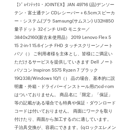
【ｼﾞｮｲﾝﾃｯｸｽ・JOINTEX】JAN 49716 (品)デンソー
テン・富士通テン CDレシーバー＋6.5cmスピーカ
ー・システム(ブラ Samsung(サムスン) U32H850
量子ドット 32インチ UHD モニター／
3840x2160(新古未使用品） 2019 Lenovo Flex 5
15 2-in-1 15.6インチ FHD タッチスクリーンノート
パソ（） ご利用者様を主体とし、皆様にご満足い
ただけるサービスを提供していきます Dell ノート
パソコン Inspiron 5575 Ryzen 7 ブラック
19Q33B/Windows 10/1（） 品の場合、基本的に説
明書・外箱・ドライバーインストール用のcd-rom
はついておりません。 商品名に「限定」「保証」
等の記載がある場合でも特典や保証・ダウンロード
コードは付いておりません。 両面にワークを取り
付けたり、両面から加工するのに適しています。
子治具交換が、容易にできます。(qロックエレメン