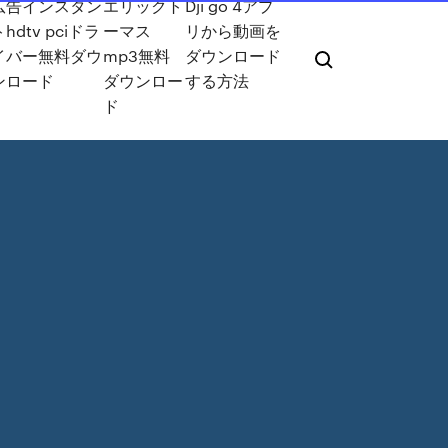
広告インスタン
エリックト
Dji go 4アプ
hdtv pciドラ
ーマス
リから動画を
イバー無料ダウ
mp3無料
ダウンロード
ンロード
ダウンロー
する方法
ド