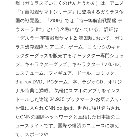
艦（ガミラスていこくのせんとうかん）は、アニメ
「宇宙戦艦ヤマトシリーズ」に登場するガミラス帝
国の戦闘艦。 『2199』では「特一等航宙戦闘艦 デ
ウスーラII世」という名称になっている。 詳細は
「デスラー 宇宙戦艦ヤマト2: 第3話において、ガミ
ラス残存艦隊と アニメ、ゲーム、コミックのキャ
ラクターグッズを販売するキャラクター専門ショッ
プ。キャラクターグッズ、キャラクターアパレル、
コスチューム、フィギュア、ドール、コミック、
Blu-ray DVD、PCゲーム、本、ラジオCD、オリジ
ナル特典も満載。 気軽にスマホのアプリをインス
トールした途端 24,935 ブックマーク-お気に入り-
お気に入られ CNN.co.jpは、世界に張り巡らされ
たCNNの国際ネットワークと直結した日本語のニ
ュースサイトです。国際や経済のニュースに加え
て、スポーツや