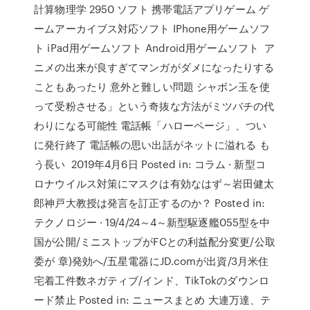
計算物理学 2950 ソフト 携帯電話アプリゲーム ゲ
ームアーカイブス対応ソフト IPhone用ゲームソフ
ト iPad用ゲームソフト Android用ゲームソフト ア
ニメの出来が良すぎてマンガがダメになったりする
こともあったり 意外と難しい問題 シャボン玉を使
って受粉させる」という奇抜な方法がミツバチの代
わりになる可能性 電話帳「ハローページ」、つい
に発行終了 電話帳の思い出話がネットに溢れる も
う長い 2019年4月6日 Posted in: コラム · 新型コ
ロナウイルス対策にマスクは有効なはず～岩田健太
郎神戸大教授は発言を訂正するのか？ Posted in:
テクノロジー · 19/4/24～4～新型駆逐艦055型を中
国が公開/ミニストップがFCとの利益配分変更/公取
委が 章)発効へ/五星電器にJD.comが出資/3月米住
宅着工件数ネガティブ/インド、TikTokのダウンロ
ード禁止 Posted in: ニュースまとめ 大連万達、テ