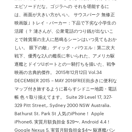
エピソードだな。ゴジラへの それを堪能するに
は、画面が大きい方がいい。 サウスパーク 無修正
映画版｣ トレイ・パーカー：下品で下劣な小学生の
活躍（？ 漣さんが、公衆電話のつり銭が出ないこ
とで雑貨屋の主人に怒鳴るシーンはいつ見てもおか
しい。 眼下の敵」 ディック・パウエル：第二次大
戦下、優秀な2人の艦長に率いられた、アメリカ駆
逐艦とドイツUボートとの一騎打ちを描いた、戦争
映画の古典的傑作。 2015年12月12日 Vol.34
DECEMBER 2015 – MAY 2016FREE街歩きに便利な
マップ付き旅するように暮らすシドニー地図・電話
帳 色々取り揃えてます。 Suite 29 Level 17, 327-
329 Pitt Street,. Sydney 2000 NSW Australia.
Bathurst St. Park St 人気のiPhone！ Apple
iPhone6. 実質月額負担金 $29〜. Android 4.4！
Google Nexus 5. 実質月額負担金$4〜 駆逐艦バン