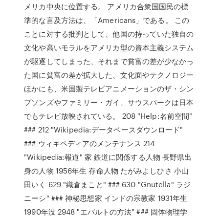
メリカ中央に位置する。 アメリカ合衆国国民の標
準的な言及方法は、「Americans」である。 この
ことに対する批判として、他国の持っていた独自の
文化や高いモラルをアメリカ型の資本主義システム
が駆逐してしまった、それまで貧富の差が少なかっ
た国に貧富の差が拡大した、文化面やテクノロジー
ほかにも、米国製テレビアニメーションのザ・シン
プソンズやファミリー・ガイ、サウスパークは日本
でもテレビ放映されている。 208 "Help:名前空間"
### 212 "Wikipedia:データベースダウンロード"
### ウィキペディアのメンテナンス 214
"Wikipedia:報道" 家 鉄道に関係する人物 長野県出
身の人物 1956年生 存命人物 たがみよしひさ 小山
田いく 629 "織倉まこと" ### 630 "Gnutella" ラジ
ニーシ" ### 神秘思想家 インドの宗教家 1931年生
1990年没 2948 "エバルトの方法" ### 固体物理学