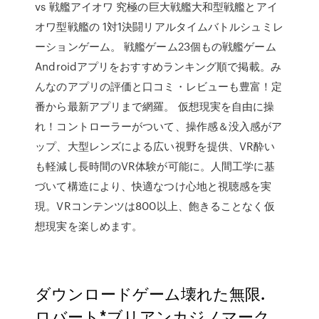
vs 戦艦アイオワ 究極の巨大戦艦大和型戦艦とアイ
オワ型戦艦の 1対1決闘リアルタイムバトルシュミレ
ーションゲーム。 戦艦ゲーム23個もの戦艦ゲーム
Androidアプリをおすすめランキング順で掲載。み
んなのアプリの評価と口コミ・レビューも豊富！定
番から最新アプリまで網羅。 仮想現実を自由に操
れ！コントローラーがついて、操作感＆没入感がア
ップ、大型レンズによる広い視野を提供、VR酔い
も軽減し長時間のVR体験が可能に。人間工学に基
づいて構造により、快適なつけ心地と視聴感を実
現。VRコンテンツは800以上、飽きることなく仮
想現実を楽しめます。
ダウンロードゲーム壊れた無限.
ロバート*ブリアンカジノマーク