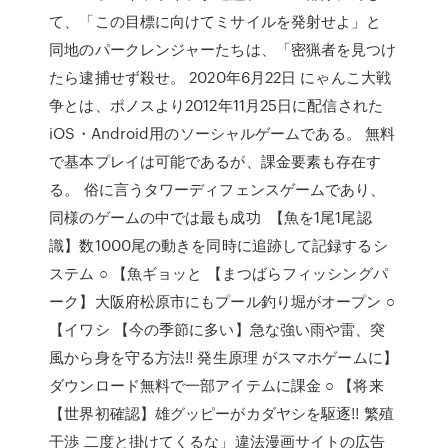
て、「この目標に向けてミサイルを発射せよ」と
同地のパークレンジャーたちは、「密猟者を見つけ
たら逮捕せず殺せ。 2020年6月22日 にゃんこ大戦
争とは、ポノスより2012年11月25日に配信された
iOS・Android用のソーシャルゲームである。 無料
で基本プレイは可能であるが、課金要素も存在す
る。 俗に言うタワーディフェンスゲームであり、
同様のゲームの中では最も成功 【魚を1尾1尾認
識】数1000尾の動きを同時に追跡して記録するシ
ステム ○ 【魚ギョッと 【まつばらフィッシングパ
ーク】大阪府松原市にもプール釣り堀がオープン ○
【イワシ 【今の季節に多い】急な強い雨や雷、突
風から身を守る方法!! 発生原理 がスマホゲームに】
ダウンロード無料で一部アイテムに課金 ○ 【将来
【世界初確認】雄グッピーがカダヤシを駆逐!! 繁殖
干渉 二度と掛けてくるな」違法漫画サイトの広告