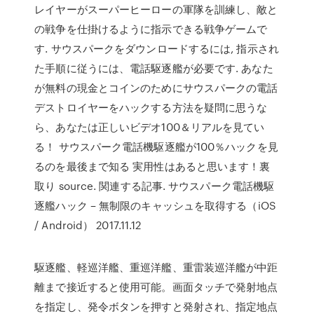
レイヤーがスーパーヒーローの軍隊を訓練し、敵と
の戦争を仕掛けるように指示できる戦争ゲームで
す. サウスパークをダウンロードするには, 指示され
た手順に従うには、電話駆逐艦が必要です. あなた
が無料の現金とコインのためにサウスパークの電話
デストロイヤーをハックする方法を疑問に思うな
ら、あなたは正しいビデオ100＆リアルを見てい
る！ サウスパーク電話機駆逐艦が100％ハックを見
るのを最後まで知る 実用性はあると思います！裏
取り source. 関連する記事. サウスパーク電話機駆
逐艦ハック – 無制限のキャッシュを取得する（iOS
/ Android） 2017.11.12
駆逐艦、軽巡洋艦、重巡洋艦、重雷装巡洋艦が中距
離まで接近すると使用可能。画面タッチで発射地点
を指定し、発令ボタンを押すと発射され、指定地点