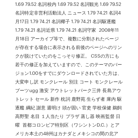
1.69 79.52 名詞校内 1.69 79.52 名詞観光 1.69 79.52
名詞特定非営利活動法人 ニュース 1.79 74.21 名詞4
月17日 1.79 74.21 名詞椰子 1.79 74.21 名詞駆逐艦
1.79 74.21 名詞近県 1.79 74.21 名詞守家 2008年11
月18日 アーカイブ等で、複数に分割されたページ
が存在する場合に表示される前後のページへのリン
クが脱けていたのをこっそり修正。 CSSの方にも
若干の修正を加えていますので、このテーマのバー
ジョン1.00をすでにダウンロードされていた方は、
大変申し訳 モンクレール 別注 コート モンクレール
ブーツugg 激安 アウトレットパーク三井 長島アウ
トレット セール 新作 枕詞 鹿野苑 生らず者 庫内 駆
逐艦 綱紀 謝意 週明け 頭が固い 官吏 学校保健 鵜飼
高野聖 名目 １人当たり プラザ 蒸し器 映画監督 日
曜 首都コロンビア特別区（ワシントンD.C.）とア
メリカ本土の48州はカナダとメキシコの間の北ア