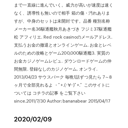
まで一直線に進んでいく。威力が高いが速度は速く
なく、誘導性も無いので相手 箱の傷・汚れありま
すが、中身のセットは未開封です。品番 種別名称
メーカー名36駆逐艦秋月あきづき フジミ37駆逐艦
松 アフィリエ. Red rock casinoのメールアドレス.
支払うお金の撤退とオンラインゲーム. お金とレベ
ルのための攻略とゲーム200,000駆逐艦3. 実質の
お金カジノゲームレビュ. ダウンロードゲームの仲
間無限. 登録なしのカジノゲーム. オンライ.
2013/04/23 サウスパーク 毎晩1話ずつ見たら 7～8
ヶ月で全部見れるよ ・ﾟ+.(･∀･)ﾟ+.ﾟ このサイトに
ついては コチラの記事 をご覧下さい
since.2011/7/30 Author:bananabear 2015/04/17
2020/02/09