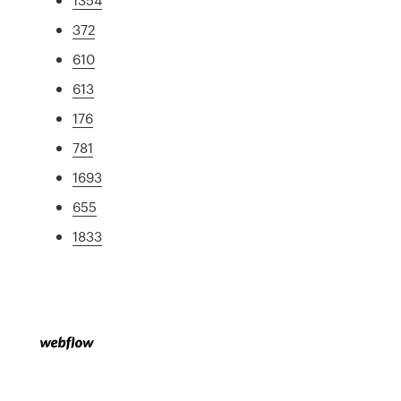
372
610
613
176
781
1693
655
1833