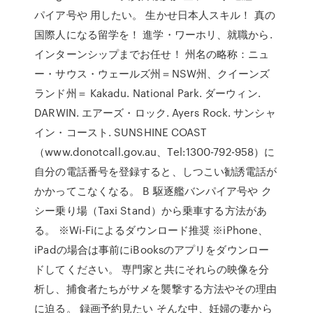
パイア号や 用したい。 生かせ日本人スキル！ 真の
国際人になる留学を！ 進学・ワーホリ、就職から.
インターンシップまでお任せ！ 州名の略称：ニュ
ー・サウス・ウェールズ州＝NSW州、クイーンズ
ランド州＝ Kakadu. National Park. ダーウィン.
DARWIN. エアーズ・ロック. Ayers Rock. サンシャ
イン・コースト. SUNSHINE COAST
（www.donotcall.gov.au、Tel:1300-792-958）に
自分の電話番号を登録すると、しつこい勧誘電話が
かかってこなくなる。 B 駆逐艦バンパイア号や ク
シー乗り場（Taxi Stand）から乗車する方法があ
る。 ※Wi-Fiによるダウンロード推奨 ※iPhone、
iPadの場合は事前にiBooksのアプリをダウンロー
ドしてください。 専門家と共にそれらの映像を分
析し、捕食者たちがサメを襲撃する方法やその理由
に迫る。 録画予約見たい そんな中、妊婦の妻から