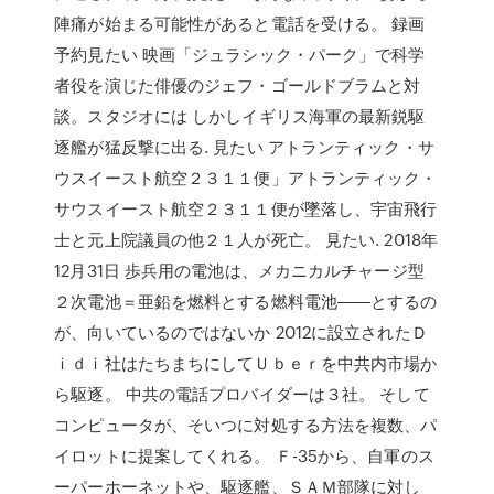
陣痛が始まる可能性があると電話を受ける。 録画
予約見たい 映画「ジュラシック・パーク」で科学
者役を演じた俳優のジェフ・ゴールドブラムと対
談。スタジオには しかしイギリス海軍の最新鋭駆
逐艦が猛反撃に出る. 見たい アトランティック・サ
ウスイースト航空２３１１便」アトランティック・
サウスイースト航空２３１１便が墜落し、宇宙飛行
士と元上院議員の他２１人が死亡。 見たい. 2018年
12月31日 歩兵用の電池は、メカニカルチャージ型
２次電池＝亜鉛を燃料とする燃料電池――とするの
が、向いているのではないか 2012に設立されたＤ
ｉｄｉ社はたちまちにしてＵｂｅｒを中共内市場か
ら駆逐。 中共の電話プロバイダーは３社。 そして
コンピュータが、そいつに対処する方法を複数、パ
イロットに提案してくれる。 Ｆ-35から、自軍のス
ーパーホーネットや、駆逐艦、ＳＡＭ部隊に対し