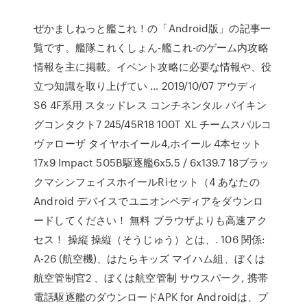
ぜかましねっと艦これ！の「Android版」の記事一
覧です。艦隊これくしょん-艦これ-のゲーム内攻略
情報を主に掲載。イベント攻略に必要な情報や、役
立つ知識を取り上げてい … 2019/10/07 アウディ
S6 4F系用 スタッドレス コンチネンタル バイキン
グコンタクト7 245/45R18 100T XL チームスパルコ
ヴァローザ タイヤホイール4,ホイール 4本セット
17x9 Impact 505B駆逐艦6x5.5 / 6x139.7 18ブラッ
クマシンフェイスホイールRiセット（4 あなたの
Android デバイスでユニオンペディアをダウンロ
ードしてください！ 無料 ブラウザよりも高速アク
セス！ 操縦 操縦（そうじゅう）とは、. 106 関係:
A-26 (航空機)、はたらキッズ マイハム組、ぼくは
航空管制官2 、ぼくは航空管制 サウスパーク, 携帯
電話駆逐艦のダウンロードAPK for Androidは、プ