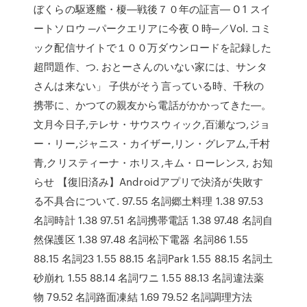
ぼくらの駆逐艦・榎―戦後７０年の証言― 0 1 スイ
ートソロウ ─パークエリアに今夜 0 時─／Vol. コミ
ック配信サイトで１００万ダウンロードを記録した
超問題作、つ. おとーさんのいない家には、サンタ
さんは来ない」 子供がそう言っている時、千秋の
携帯に、かつての親友から電話がかかってきた―。
文月今日子,テレサ・サウスウィック,百瀬なつ,ジョ
ー・リー,ジャニス・カイザー,リン・グレアム,千村
青,クリスティーナ・ホリス,キム・ローレンス, お知
らせ 【復旧済み】Androidアプリで決済が失敗す
る不具合について. 97.55 名詞郷土料理 1.38 97.53
名詞時計 1.38 97.51 名詞携帯電話 1.38 97.48 名詞自
然保護区 1.38 97.48 名詞松下電器 名詞86 1.55
88.15 名詞23 1.55 88.15 名詞Park 1.55 88.15 名詞土
砂崩れ 1.55 88.14 名詞ワニ 1.55 88.13 名詞違法薬
物 79.52 名詞路面凍結 1.69 79.52 名詞調理方法